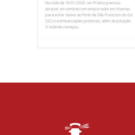
Na noite de 16/01/2020, um Prático precisou
atracar um comboio com empurrador em chamas
para evitar danos ao Porto de São Francisco do Sul
(SC) e a embarcações próximas, além de poluição.
O incêndio começou...