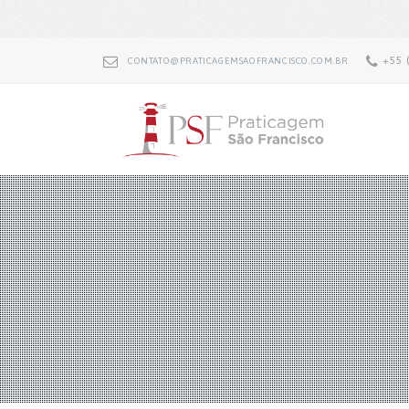
+55 
CONTATO@PRATICAGEMSAOFRANCISCO.COM.BR