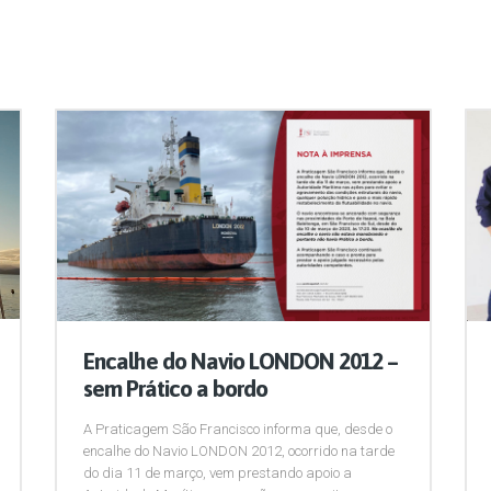
Encalhe do Navio LONDON 2012 –
sem Prático a bordo
A Praticagem São Francisco informa que, desde o
encalhe do Navio LONDON 2012, ocorrido na tarde
do dia 11 de março, vem prestando apoio a