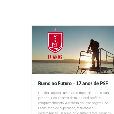
Rumo ao Futuro – 17 anos de PSF
Um dia especial, um marco importante em nossa
jornada. São 17 anos de muita dedicação e
comprometimento. A história da Praticagem São
Francisco é de superação, resiliência e
determinação. Desde o início enfrentamos desafios,