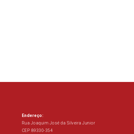
Endereço:
Rua Joaquim José da Silveira Junior
CEP 89330-354