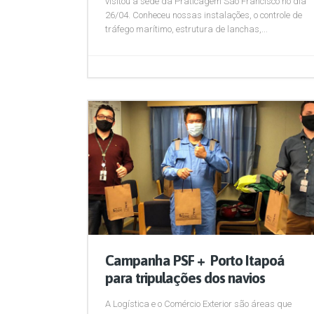
visitou a sede da Praticagem São Francisco no dia
26/04. Conheceu nossas instalações, o controle de
tráfego marítimo, estrutura de lanchas,...
Campanha PSF + Porto Itapoá
para tripulações dos navios
A Logística e o Comércio Exterior são áreas que