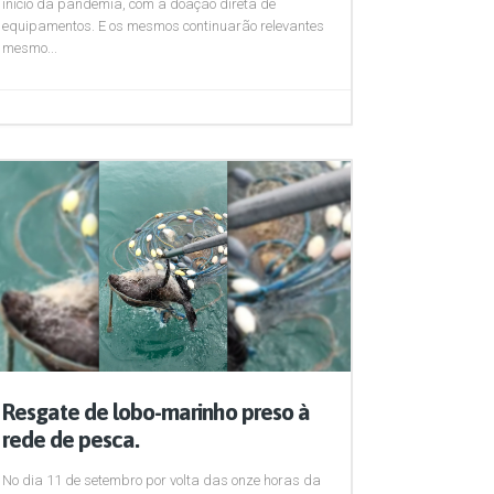
início da pandemia, com a doação direta de
equipamentos. E os mesmos continuarão relevantes
mesmo...
Resgate de lobo-marinho preso à
rede de pesca.
No dia 11 de setembro por volta das onze horas da