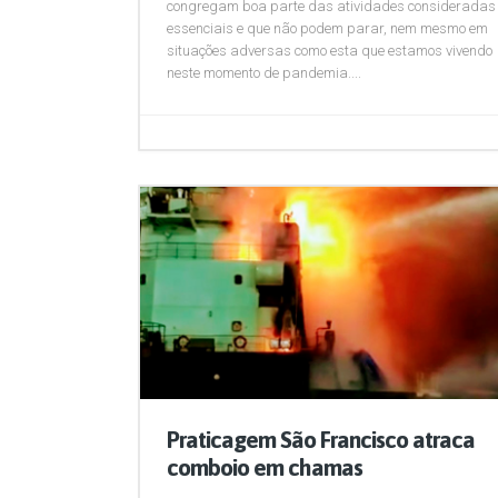
congregam boa parte das atividades consideradas
essenciais e que não podem parar, nem mesmo em
situações adversas como esta que estamos vivendo
neste momento de pandemia....
Praticagem São Francisco atraca
comboio em chamas