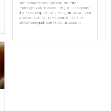
Numa complexa operação conjunta entre a
Praticagem São Francisco, Delegacia da Capitania
dos Portos, e equipes de Salvatagem, por volta das
02:50 do dia 09/03 o Navio Graneleiro AEOLIAN
GRACE, carregado com 65.000 toneladas de...