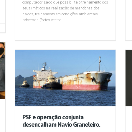
computadorizado que possibilita o treinamento dos
seus Práticos na realização de manobras dos
navios, treinamento em condições ambientais
adversas (fortes ventos...
PSF e operação conjunta
desencalham Navio Graneleiro.