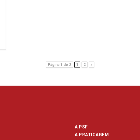
Página 1 de 2
1
2
»
A PSF
A PRATICAGEM