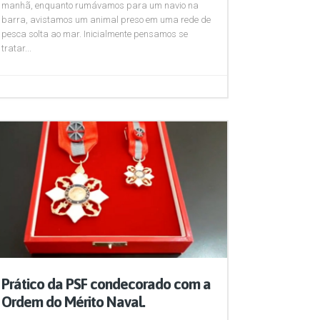
manhã, enquanto rumávamos para um navio na
barra, avistamos um animal preso em uma rede de
pesca solta ao mar. Inicialmente pensamos se
tratar...
Prático da PSF condecorado com a
Ordem do Mérito Naval.