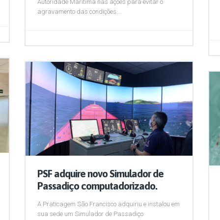
Autoridade Marítima nas ações para evitar o
agravamento das condições...
PSF adquire novo Simulador de
Passadiço computadorizado.
A Praticagem São Francisco adquiriu e instalou em
sua sede um Simulador de Passadiço