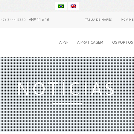
VHF 11 e 16
(47) 3444-5350
TÁBUA DE MARÉS
MOVIME
A PSF
A PRATICAGEM
OS PORTOS
NOTÍCIAS