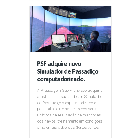
PSF adquire novo
Simulador de Passadiço
computadorizado.
A Praticagem São Francisco adquiriu
e instalou em sua sede um Simulador
de Passadiço computadorizado que
possibilita o treinamento dos seus
Práticos na realização de manobras
dos navios, treinamento em condições
ambientais adversas (fortes ventos...