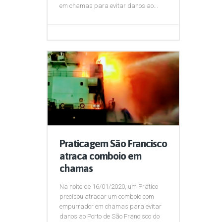
em chamas para evitar danos ao...
Praticagem São Francisco
atraca comboio em
chamas
Na noite de 16/01/2020, um Prático
precisou atracar um comboio com
empurrador em chamas para evitar
danos ao Porto de São Francisco do