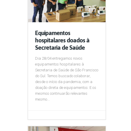
Equipamentos
hospitalares doados à
Secretaria de Saúde
Dia 28/04 entregamos novos
equipamentos hospitalares à
Secretaria de Saúde de São Francisco
do Sul. Temos buscado colaborar,
desde o início da pandemia, com a
doação direta de equipamentos. E os
mesmos continuarão relevantes
mesmo...