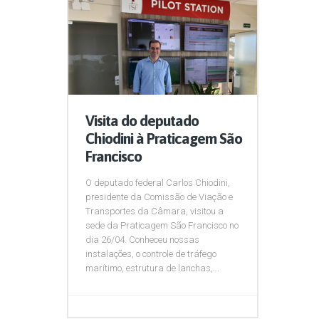
Visita do deputado
Chiodini à Praticagem São
Francisco
O deputado federal Carlos Chiodini,
presidente da Comissão de Viação e
Transportes da Câmara, visitou a
sede da Praticagem São Francisco no
dia 26/04. Conheceu nossas
instalações, o controle de tráfego
marítimo, estrutura de lanchas,...