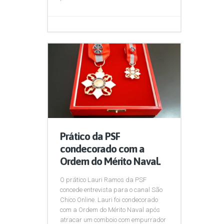
Prático da PSF
condecorado com a
Ordem do Mérito Naval.
O prático Lauri Ramos da PSF
concede entrevista para o canal São
Chico Online. Lauri foi condecorado
com a Ordem do Mérito Naval após
atracar um comboio com empurrador