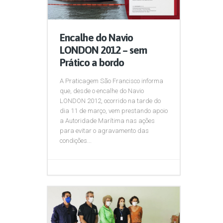
Encalhe do Navio
LONDON 2012 – sem
Prático a bordo
A Praticagem São Francisco informa
que, desde o encalhe do Navio
LONDON 2012, ocorrido na tarde do
dia 11 de março, vem prestando apoio
a Autoridade Marítima nas ações
para evitar o agravamento das
condições...