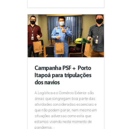
Campanha PSF + Porto
Itapoá para tripulações
dos navios
A Logística e o Comércio Exterior são
áreas que congregam boa parte das
atividades consideradas essenciais e
que não podem parar, nem mesmo em
situações adversas como esta que
estamos vivendo neste momento de
pandemia....